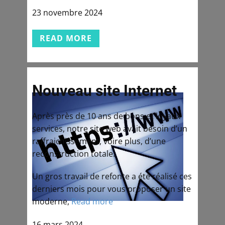
23 novembre 2024
READ MORE
Nouveau site Internet
Après près de 10 ans de bons et loyaux
services, notre site web avait besoin d’un
raffraichissement, voire plus, d’une
reconstruction totale.
Un gros travail de refonte a été réalisé ces
derniers mois pour vous proposer un site
moderne,
Read more
16 mars 2024